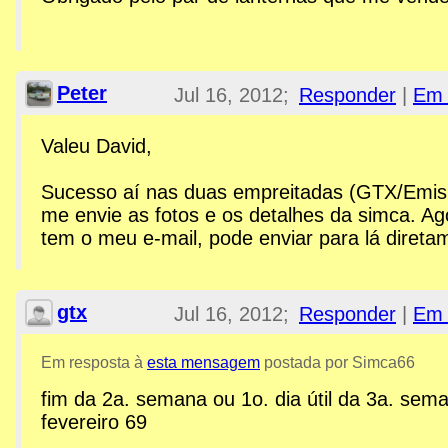
Peter
Jul 16, 2012;
Responder
|
Em 
3:30pm
Valeu David,
Re: Esplanada GTX
Sucesso aí nas duas empreitadas (GTX/Emisu
me envie as fotos e os detalhes da simca. Ag
tem o meu e-mail, pode enviar para lá direta
gtx
Jul 16, 2012;
Responder
|
Em 
6:10pm
Em resposta à
esta mensagem
postada por Simca66
fim da 2a. semana ou 1o. dia útil da 3a. sem
Re: Esplanada GTX
fevereiro 69