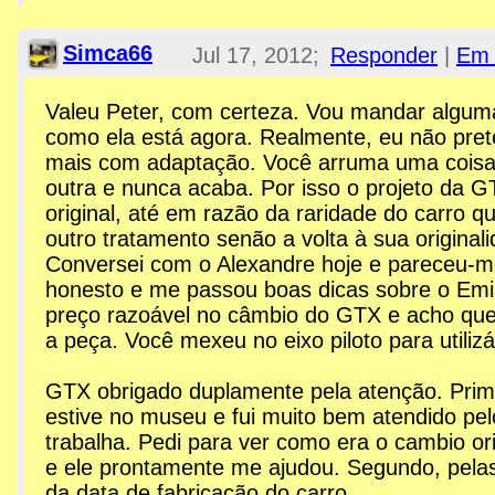
Simca66
Jul 17, 2012;
Responder
|
Em 
1:42am
Valeu Peter, com certeza. Vou mandar algum
como ela está agora. Realmente, eu não pre
Re: Esplanada GTX
mais com adaptação. Você arruma uma cois
outra e nunca acaba. Por isso o projeto da 
original, até em razão da raridade do carro 
outro tratamento senão a volta à sua original
Conversei com o Alexandre hoje e pareceu-
honesto e me passou boas dicas sobre o Emi
preço razoável no câmbio do GTX e acho que
a peça. Você mexeu no eixo piloto para utilizá
GTX obrigado duplamente pela atenção. Prim
estive no museu e fui muito bem atendido pel
trabalha. Pedi para ver como era o cambio or
e ele prontamente me ajudou. Segundo, pela
da data de fabricação do carro.