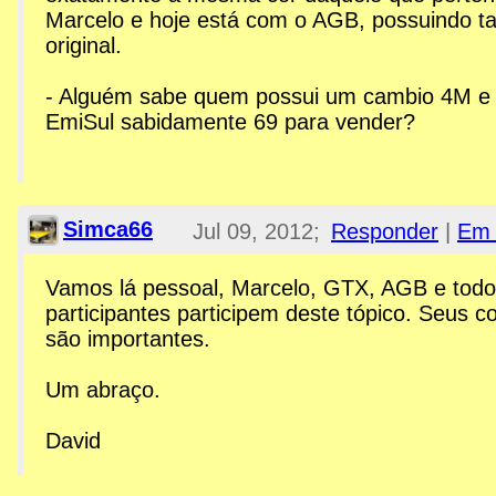
Marcelo e hoje está com o AGB, possuindo ta
original.
- Alguém sabe quem possui um cambio 4M e
EmiSul sabidamente 69 para vender?
Simca66
Jul 09, 2012;
Responder
|
Em 
1:49am
Vamos lá pessoal, Marcelo, GTX, AGB e todo
participantes participem deste tópico. Seus 
Re: Esplanada GTX
são importantes.
Um abraço.
David