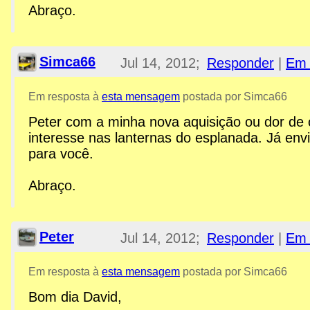
Abraço.
Simca66
Jul 14, 2012;
Responder
|
Em 
2:39am
Em resposta à
esta mensagem
postada por Simca66
Peter com a minha nova aquisição ou dor de 
Re: Peças, Componentes, S
interesse nas lanternas do esplanada. Já env
para você.
Abraço.
Peter
Jul 14, 2012;
Responder
|
Em 
12:59pm
Em resposta à
esta mensagem
postada por Simca66
Bom dia David,
Re: Esplanada GTX