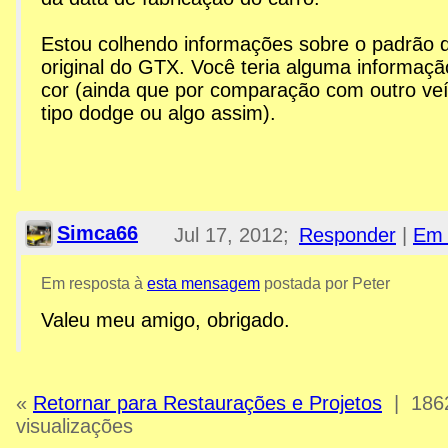
Estou colhendo informações sobre o padrão 
original do GTX. Você teria alguma informaçã
cor (ainda que por comparação com outro veí
tipo dodge ou algo assim).
Simca66
Jul 17, 2012;
Responder
|
Em 
1:49am
Em resposta à
esta mensagem
postada por Peter
Valeu meu amigo, obrigado.
Re: Peças, Componentes, S
«
Retornar para Restaurações e Projetos
|
186
visualizações