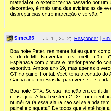
material ou o exterior tenha passado por um 
decorativo, é mais uma das evidências de ev
disprepâncias entre marcação e versão. "
Simca66
Jul 11, 2012;
Responder
|
Em 
2:31am
Boa noite Peter, realmente fui eu quem com
verde do ML. Na verdade o vermelho não é
Re: Esplanada GTX
Esplanada com pintura e interior parecido co
esportivo. Ambos ano 69, mas apenas o verde
GT no painel frontal. Você teria o contato do
Garcia aqui em Brasília para ver se ele aind
Boa noite GTX. Se sua intenção era confudir
conseguiu. A final existem GTXs com identific
numérica (a essa altura não sei se ainda tem 
painel e plaqueta? De todos que vi até hoje a