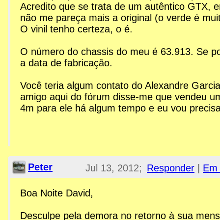
Acredito que se trata de um autêntico GTX, 
não me pareça mais a original (o verde é mui
O vinil tenho certeza, o é.
O número do chassis do meu é 63.913. Se po
a data de fabricação.
Você teria algum contato do Alexandre Garcia
amigo aqui do fórum disse-me que vendeu u
4m para ele há algum tempo e eu vou precisa
Peter
Jul 13, 2012;
Responder
|
Em 
11:54pm
Boa Noite David,
Re: Esplanada GTX
Desculpe pela demora no retorno à sua me