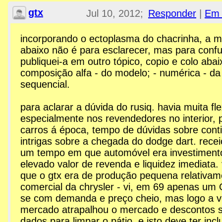
gtx
Jul 10, 2012;
Responder
|
Em 
3:50am
incorporando o ectoplasma do chacrinha, a
abaixo não é para esclarecer, mas para confu
Re: Esplanada GTX
publiquei-a em outro tópico, copio e colo abai
composição alfa - do modelo; - numérica - d
sequencial.
para aclarar a dúvida do rusiq. havia muita fle
especialmente nos revendedores no interior, 
carros á época, tempo de dúvidas sobre cont
intrigas sobre a chegada do dodge dart. recei
um tempo em que automóvel era investimento
elevado valor de revenda e liquidez imediata
que o gtx era de produção pequena relativa
comercial da chrysler - vi, em 69 apenas um O
se com demanda e preço cheio, mas logo a v
mercado atrapalhou o mercado e descontos 
dados para limpar o pátio. e isto deve ter incl