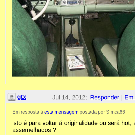
gtx
Jul 14, 2012;
Responder
|
Em 
10:37pm
Em resposta à
esta mensagem
postada por Simca66
isto é para voltar á originalidade ou será hot, 
Re: Esplanada GTX
assemelhados ?