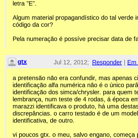
letra "E".
Algum material propagandístico do tal verde i
código da cor?
Pela numeração é possíve precisar data de f
gtx
Jul 12, 2012;
Responder
|
Em 
2:59am
a pretensão não era confundir, mas apenas ci
identificação alfa numérica não é o único par
Re: Esplanada GTX
identificação dos simca/chrysler. para quem 
lembrança, num teste de 4 rodas, á época e
marazzi identificava o produto, há uma desta
discrepâncias. o carro testado é de um modelo
identificativa, de outro.
vi poucos gtx. o meu, salvo engano, começa p