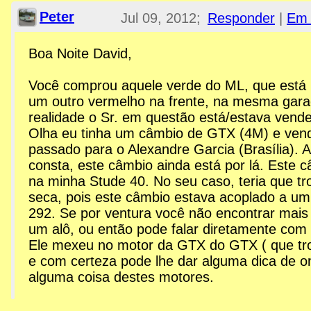
Peter
Jul 09, 2012;
Responder
|
Em 
10:20pm
Boa Noite David,
Re: Esplanada GTX
Você comprou aquele verde do ML, que está 
um outro vermelho na frente, na mesma ga
realidade o Sr. em questão está/estava ven
Olha eu tinha um câmbio de GTX (4M) e vend
passado para o Alexandre Garcia (Brasília).
consta, este câmbio ainda está por lá. Este 
na minha Stude 40. No seu caso, teria que tr
seca, pois este câmbio estava acoplado a um
292. Se por ventura você não encontrar mai
um alô, ou então pode falar diretamente com 
Ele mexeu no motor da GTX do GTX ( que tro
e com certeza pode lhe dar alguma dica de o
alguma coisa destes motores.