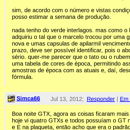
sim, de acordo com o número e vistas condiç
posso estimar a semana de produção.
nada tenho do verde interlagos. mas como o 
adquiriu o tal que o marcelo trocou por uma 
nova e umas capsulas de apilarmil venciment
prazo, deve ser possível identificar, pois o abd
sério. quer-me parecer que o tato ou o rubem
uma tabela de cores de época, permitindo as
amostras de época com as atuais e, daí, desc
fórmula.
Simca66
Jul 13, 2012;
Responder
|
Em 
2:34am
Boa noite GTX, agora as coisas ficaram mais 
hoje vi quatro GTXs e todos possuíam o GT n
Re: Esplanada GTX
e E na plaqueta, então acho que era o padrã