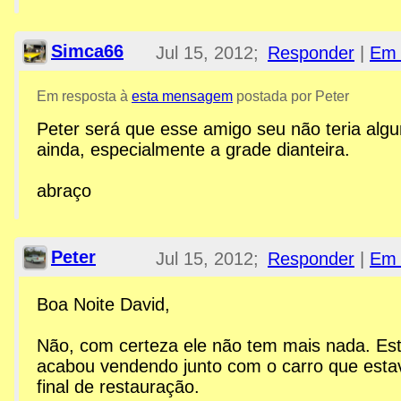
Simca66
Jul 15, 2012;
Responder
|
Em 
12:31am
Em resposta à
esta mensagem
postada por Peter
Peter será que esse amigo seu não teria al
Re: Peças, Componentes, S
ainda, especialmente a grade dianteira.
abraço
Peter
Jul 15, 2012;
Responder
|
Em 
11:09pm
Boa Noite David,
Re: Peças, Componentes, S
Não, com certeza ele não tem mais nada. Est
acabou vendendo junto com o carro que esta
final de restauração.