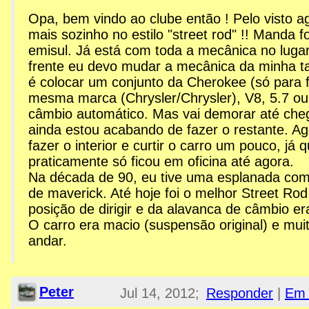
Opa, bem vindo ao clube então ! Pelo visto a
mais sozinho no estilo "street rod" !! Manda f
emisul. Já está com toda a mecânica no luga
frente eu devo mudar a mecânica da minha t
é colocar um conjunto da Cherokee (só para f
mesma marca (Chrysler/Chrysler), V8, 5.7 ou 
câmbio automático. Mas vai demorar até cheg
ainda estou acabando de fazer o restante. A
fazer o interior e curtir o carro um pouco, já 
praticamente só ficou em oficina até agora.
Na década de 90, eu tive uma esplanada co
de maverick. Até hoje foi o melhor Street Rod
posição de dirigir e da alavanca de câmbio er
O carro era macio (suspensão original) e mu
andar.
Peter
Jul 14, 2012;
Responder
|
Em 