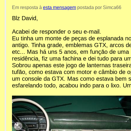
1:11pm
Em resposta à
esta mensagem
postada por Simca66
Blz David,
Re: Peças, Componentes, S
Acabei de responder o seu e-mail.
Eu tinha um monte de peças de esplanada no
antigo. Tinha grade, emblemas GTX, arcos de f
etc... Mas há uns 5 anos, em função de um
residência, fiz uma fachina e dei tudo para u
Sobrou apenas este jogo de lanternas traseir
tufão, como estava com motor e câmbio de op
um console da GTX. Mas como estava bem s
esfarelando todo, acabou indo para o lixo. U