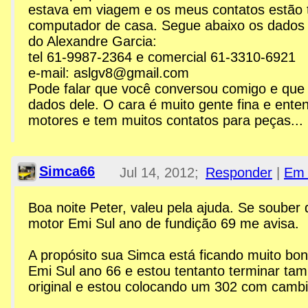
estava em viagem e os meus contatos estão 
computador de casa. Segue abaixo os dados 
do Alexandre Garcia:
tel 61-9987-2364 e comercial 61-3310-6921
e-mail: aslgv8@gmail.com
Pode falar que você conversou comigo e que 
dados dele. O cara é muito gente fina e ente
motores e tem muitos contatos para peças...
Simca66
Jul 14, 2012;
Responder
|
Em 
2:12am
Boa noite Peter, valeu pela ajuda. Se souber
motor Emi Sul ano de fundição 69 me avisa.
Re: Esplanada GTX
A propósito sua Simca está ficando muito bo
Emi Sul ano 66 e estou tentanto terminar ta
original e estou colocando um 302 com cambi