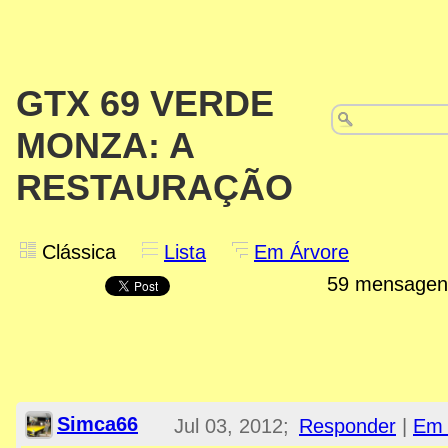
GTX 69 VERDE
MONZA: A
RESTAURAÇÃO
Clássica
Lista
Em Árvore
59 mensage
Simca66
Jul 03, 2012;
Responder
|
Em 