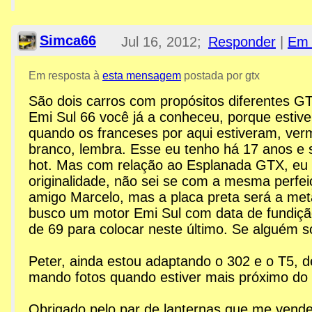
Simca66
Jul 16, 2012;
Responder
|
Em 
12:24pm
Em resposta à
esta mensagem
postada por gtx
São dois carros com propósitos diferentes G
Re: Esplanada GTX
Emi Sul 66 você já a conheceu, porque estiv
quando os franceses por aqui estiveram, ver
branco, lembra. Esse eu tenho há 17 anos e 
hot. Mas com relação ao Esplanada GTX, eu 
originalidade, não sei se com a mesma perfe
amigo Marcelo, mas a placa preta será a meta
busco um motor Emi Sul com data de fundiç
de 69 para colocar neste último. Se alguém s
Peter, ainda estou adaptando o 302 e o T5, d
mando fotos quando estiver mais próximo do f
Obrigado pelo par de lanternas que me vend