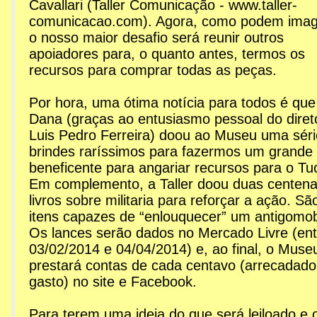
Cavallari (Taller Comunicação - www.taller-
comunicacao.com). Agora, como podem imag
o nosso maior desafio será reunir outros
apoiadores para, o quanto antes, termos os
recursos para comprar todas as peças.
Por hora, uma ótima notícia para todos é que
Dana (graças ao entusiasmo pessoal do diret
Luis Pedro Ferreira) doou ao Museu uma séri
brindes raríssimos para fazermos um grande l
beneficente para angariar recursos para o Tu
Em complemento, a Taller doou duas centen
livros sobre militaria para reforçar a ação. Sã
itens capazes de “enlouquecer” um antigomobi
Os lances serão dados no Mercado Livre (ent
03/02/2014 e 04/04/2014) e, ao final, o Muse
prestará contas de cada centavo (arrecadado
gasto) no site e Facebook.
Para terem uma ideia do que será leiloado e 