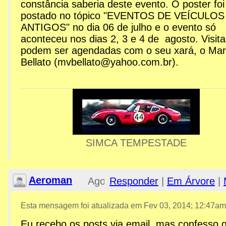
constância saberia deste evento. O poster foi
12:06am
postado no tópico "EVENTOS DE VEÍCULOS
ANTIGOS" no dia 06 de julho e o evento só
aconteceu nos dias 2, 3 e 4 de agosto. Visita
Re: MPAM - Museu Roberto
podem ser agendadas com o seu xará, o Mar
Bellato (mvbellato@yahoo.com.br).
SIMCA TEMPESTADE
Aeroman
Ago
Responder
|
Em Árvore
|
31,
Esta mensagem foi atualizada em
Fev 03, 2014; 12:47am
Eu recebo os posts via email, mas confesso 