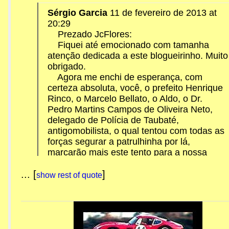
Sérgio Garcia
11 de fevereiro de 2013 at
20:29
Prezado JcFlores:
Fiquei até emocionado com tamanha
atenção dedicada a este blogueirinho. Muito
obrigado.
Agora me enchi de esperança, com
certeza absoluta, você, o prefeito Henrique
Rinco, o Marcelo Bellato, o Aldo, o Dr.
Pedro Martins Campos de Oliveira Neto,
delegado de Polícia de Taubaté,
antigomobilista, o qual tentou com todas as
forças segurar a patrulhinha por lá,
marcarão mais este tento para a nossa
querida Caçapava, Capital Nacional do
Antigomobilismo. Temos que correr contra o
...
[
]
show rest of quote
tempo para que esta viatura, tão bem
conservado pelo policial Arnaldo, não se
deteriore em algum pátio por aí.
Obrigado JcFlores, um grande abraço a
você e sucesso em mais esta sua