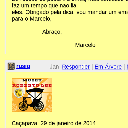
2013;
faz um tempo que nao lia
eles. Obrigado pela dica, vou mandar um ema
2:48pm
para o Marcelo,
Re: MPAM - Museu Roberto
Abraço,
Marcelo
rusiq
Jan 30,
Responder
|
Em Árvore
|
2014;
12:05am
Re: MPAM - Museu Roberto
Caçapava, 29 de janeiro de 2014