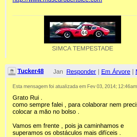
SIMCA TEMPESTADE
Tucker48
Jan 30,
Responder
|
Em Árvore
|
2014;
Esta mensagem foi atualizada em
Fev 03, 2014; 12:46am
Grato Rui .
2:31am
como sempre falei , para colaborar nem prec
colocar a mão no bolso .
Re: MPAM - Museu Roberto
Vamos em frente , pois ja caminhamos e
superamos os obstáculos mais difíceis .