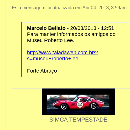
20,
Esta mensagem foi atualizada em
Abr 04, 2013; 3:59am
.
2013;
Marcelo Bellato
- 20/03/2013 - 12:51
Para manter informados os amigos do
5:24pm
Museu Roberto Lee.
Re: MPAM - Museu Roberto
http://www.taiadaweb.com.br/?
s=museu+roberto+lee
.
Forte Abraço
SIMCA TEMPESTADE