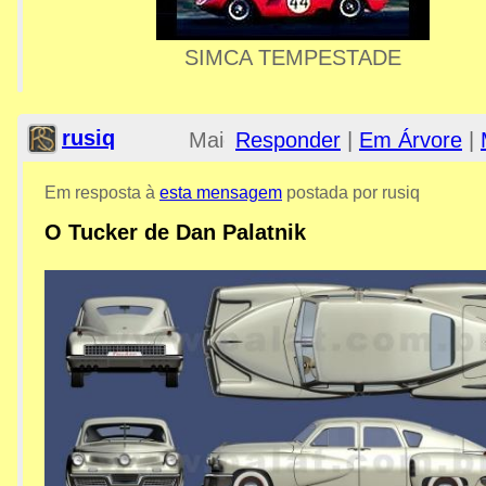
empreitada.
Atenciosamente,
SIMCA TEMPESTADE
Sérgio Garcia,
Pindamonhangaba/SP
rusiq
Maio
Responder
|
Em Árvore
|
11,
Em resposta à
esta mensagem
postada por rusiq
O Tucker de Dan Palatnik
2013;
4:35pm
Re: MPAM - Museu Roberto