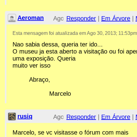
Aeroman
Ago
Responder
|
Em Árvore
|
30,
Esta mensagem foi atualizada em
Ago 30, 2013; 11:53pm
Nao sabia dessa, queria ter ido...
2013;
O museu ja esta aberto a visitação ou foi ap
uma exposição. Queria
4:58pm
muito ver isso
Re: MPAM - Museu Roberto
Abraço,
Marcelo
rusiq
Ago 31,
Responder
|
Em Árvore
|
2013;
Marcelo, se vc visitasse o fórum com mais