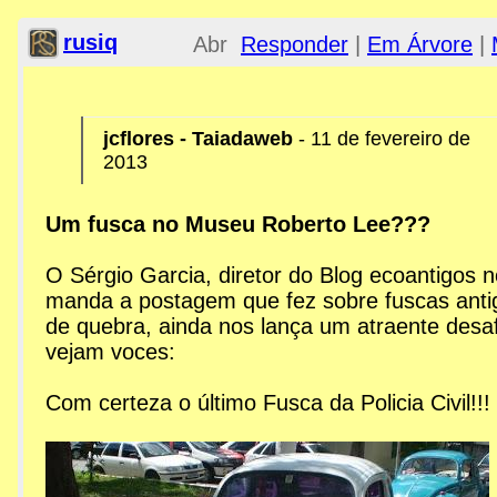
rusiq
Abr 03,
Responder
|
Em Árvore
|
2013;
jcflores - Taiadaweb
- 11 de fevereiro de
7:13pm
2013
Re: MPAM - Museu Roberto
Um fusca no Museu Roberto Lee???
O Sérgio Garcia, diretor do Blog ecoantigos 
manda a postagem que fez sobre fuscas anti
de quebra, ainda nos lança um atraente desaf
vejam voces:
Com certeza o último Fusca da Policia Civil!!!