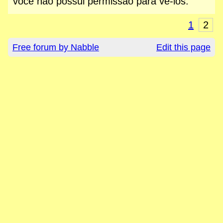
você não possui permissão para vê-los.
1
2
Free forum by Nabble
Edit this page