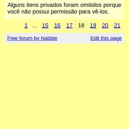
Alguns itens privados foram omitidos porque
você não possui permissão para vê-los.
1
...
15
16
17
18
19
20
21
Free forum by Nabble
Edit this page