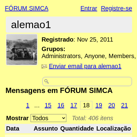
FÓRUM SIMCA
Entrar
Registre-se
alemao1
Registrado
:
Nov 25, 2011
Grupos:
Administrators, Anyone, Members
Enviar email para alemao1
Mensagens em FÓRUM SIMCA
1
...
15
16
17
18
19
20
21
Mostrar
Total: 406 itens
Data
Assunto
Quantidade
Localização